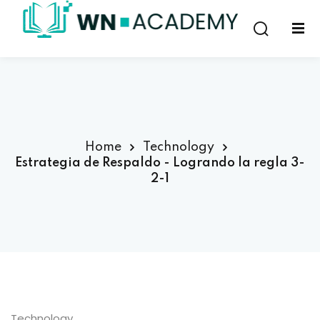
Sign in
Sign up
Sign in
Don’t have an account?
Sign up
Home
Technology
Estrategia de Respaldo - Logrando la regla 3-
2-1
Lost your password?
Remember me
Technology