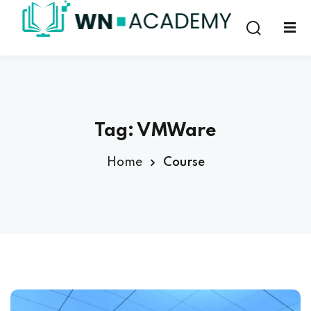
Sign in
Sign up
Sign in
Don’t have an account?
Sign up
Tag:
VMWare
Home
Course
Lost your password?
Remember me