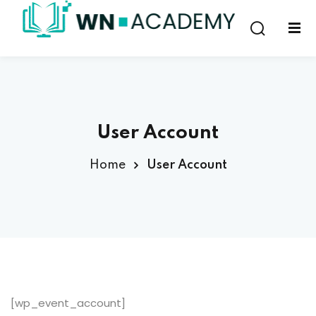
Sign in
Sign up
Sign in
Don’t have an account?
Sign up
User Account
Home
User Account
Lost your password?
Remember me
[wp_event_account]