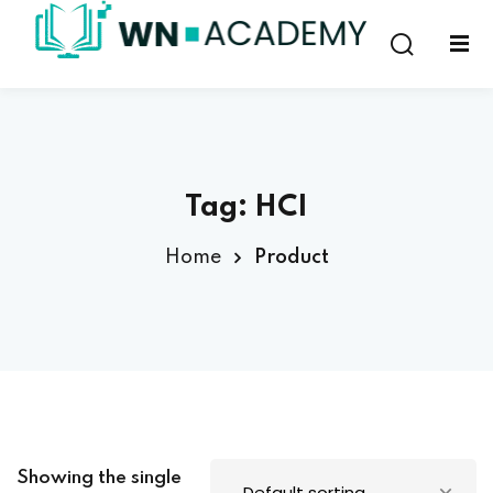
Sign in
Sign up
Sign in
Don’t have an account?
Sign up
Tag:
HCI
Home
Product
Lost your password?
Remember me
Showing the single